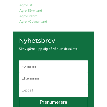
AgroÖst
Agro Sörmland
AgroÖrebro
Agro Västmanland
Nyhetsbrev
Skriv gärna upp dig på vår utskickslista.
Prenumerera