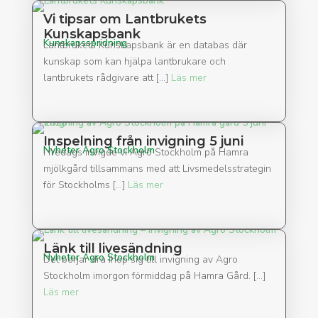
Vi tipsar om Lantbrukets
Kunskapsbank
Kunskapsspridning
Lantbrukets Kunskapsbank är en databas där
kunskap som kan hjälpa lantbrukare och
lantbrukets rådgivare att […]
Läs mer
Inspelning från invigning 5 juni
Nyheter Agro Stockholm
I fredags invigde vi Agro Stockholm på Hamra
mjölkgård tillsammans med att Livsmedelsstrategin
för Stockholms […]
Läs mer
Länk till livesändning
Nyheter Agro Stockholm
Det börjar dra ihop sig till invigning av Agro
Stockholm imorgon förmiddag på Hamra Gård. […]
Läs mer