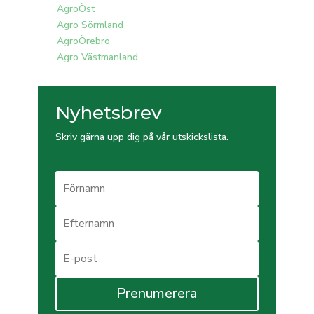
AgroÖst
Agro Sörmland
AgroÖrebro
Agro Västmanland
Nyhetsbrev
Skriv gärna upp dig på vår utskickslista.
Prenumerera