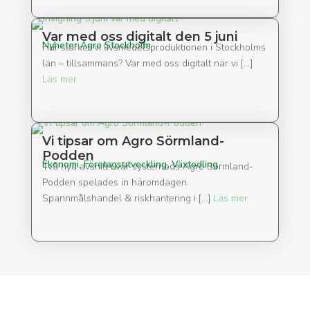
Var med oss digitalt den 5 juni
Nyheter Agro Stockholm
Hur stärker vi livsmedelsproduktionen i Stockholms
län – tillsammans? Var med oss digitalt när vi […]
Läs mer
Vi tipsar om Agro Sörmland-
Podden
Ekonomi, Företagsutveckling, Växtodling
Två nya avsnitt i vår systernods Agro Sörmland-
Podden spelades in häromdagen.
Spannmålshandel & riskhantering i […]
Läs mer