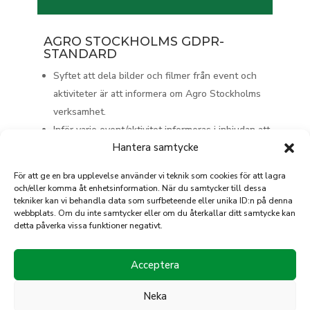
AGRO STOCKHOLMS GDPR-
STANDARD
Syftet att dela bilder och filmer från event och
aktiviteter är att informera om Agro Stockholms
verksamhet.
Inför varje event/aktivitet informeras i inbjudan att
Hantera samtycke
foto och filmning kan förekomma.
Alla medverkande på bilder och filmer har rätt att
För att ge en bra upplevelse använder vi teknik som cookies för att lagra
invända mot detta och kan då kontakta
och/eller komma åt enhetsinformation. När du samtycker till dessa
tekniker kan vi behandla data som surfbeteende eller unika ID:n på denna
info@agrostockholm.se
webbplats. Om du inte samtycker eller om du återkallar ditt samtycke kan
Till grund för denna standard ligger information
detta påverka vissa funktioner negativt.
från
IMY (Integritetskyddsmyndigheten).
Acceptera
Neka