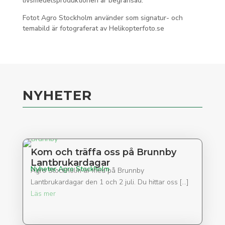
livsmedelsproduktionen är begränsad.
Fotot Agro Stockholm använder som signatur- och
temabild är fotograferat av Helikopterfoto.se
NYHETER
Kom och träffa oss på Brunnby
Lantbrukardagar
Nyheter Agro Stockholm
Agro Stockholm är med på Brunnby
Lantbrukardagar den 1 och 2 juli. Du hittar oss […]
Läs mer