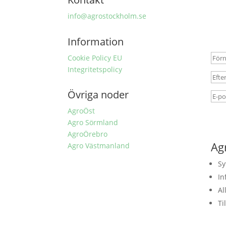
info@agrostockholm.se
Nu
av
Information
Cookie Policy EU
Integritetspolicy
Övriga noder
AgroÖst
Agro Sörmland
AgroÖrebro
Ag
Agro Västmanland
Sy
In
Al
Ti