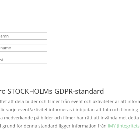
 finns du med i vår utskickslista. Det är
prenumerera, länk finns i sidfoten va
Prenumerera
ro STOCKHOLMs GDPR-standard
ftet att dela bilder och filmer från event och aktiviteter är att i
för varje event/aktivitet informeras i inbjudan att foto och filmnin
la medverkande på bilder och filmer har rätt att invända mot dett
ll grund för denna standard ligger information från
IMY (Integrite