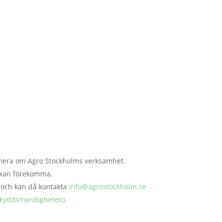
 alltid lätt att
rje nyhetsbrev.
nformera om Agro Stockholms verksamhet.
g kan förekomma.
a och kan då kontakta
info@agrostockholm.se
tskyddsmyndigheten).