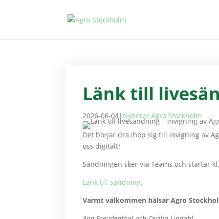
Länk till lives
2026-06-04
|
Nyheter Agro Stockholm
Det börjar dra ihop sig till invigning a
oss digitalt!
Sändningen sker via Teams och startar kl. 
Länk till sändning.
Varmt välkommen hälsar Agro Stockho
Ann Freudenthal och Cecilia Lindahl