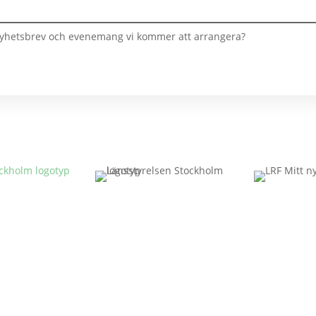
r Nyhetsbrev och evenemang vi kommer att arrangera?
hetsbrev
v gärna upp dig på vår utskickslista.