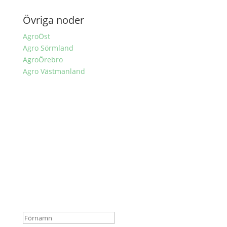
Övriga noder
AgroÖst
Agro Sörmland
AgroÖrebro
Agro Västmanland
Nyhetsbrev
Skriv gärna upp dig på vår utskickslista.
Nu finns du med i vår
utskickslista. Det är alltid lätt
att avprenumerera, länk
finns i sidfoten varje
nyhetsbrev.