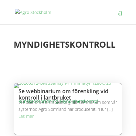
MYNDIGHETSKONTROLL
Se webbinarium om förenkling vid
kontroll i lantbruket
Kunskapsspridning, Myndighetskontroll
Vi tipsar om ett inspelat digitalt seminarium som vår
systernod Agro Sörmland har producerat. ”Hur […]
Läs mer