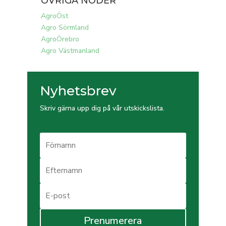
ÖVRIGA NODER
AgroÖst
Agro Sörmland
AgroÖrebro
Agro Västmanland
Nyhetsbrev
Skriv gärna upp dig på vår utskickslista.
Prenumerera