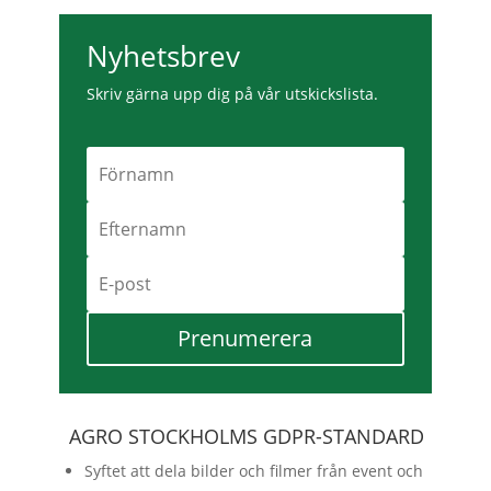
Nyhetsbrev
Skriv gärna upp dig på vår utskickslista.
Prenumerera
AGRO STOCKHOLMS GDPR-STANDARD
Syftet att dela bilder och filmer från event och