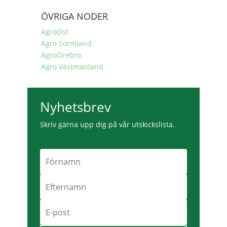
ÖVRIGA NODER
AgroÖst
Agro Sörmland
AgroÖrebro
Agro Västmanland
Nyhetsbrev
Skriv gärna upp dig på vår utskickslista.