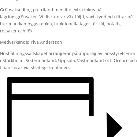
Grönsaksodling på friland med lite extra fokus på
lagringsgrönsaker. Vi diskuterar växtföljd, växtskydd och tittar på
hur man kan bygga enkla, funktionella lager för kål, potatis,
rotsaker och lök.
Medverkande: Ylva Andersson
Hushållningssällskapet arrangerar på uppdrag av länsstyrelserna
i Stockholm, Södermanland, Uppsala, Västmanland och Örebro och
finansieras via strategiska planen.