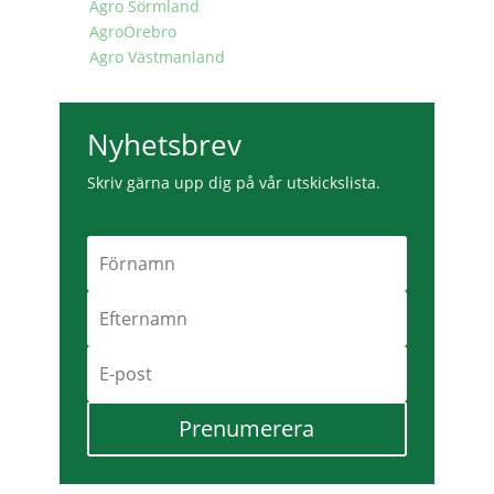
Agro Sörmland
AgroÖrebro
Agro Västmanland
Nyhetsbrev
Skriv gärna upp dig på vår utskickslista.
Prenumerera