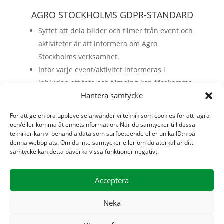
AGRO STOCKHOLMS GDPR-STANDARD
Syftet att dela bilder och filmer från event och
aktiviteter är att informera om Agro
Stockholms verksamhet.
Inför varje event/aktivitet informeras i
inbjudan att foto och filmning kan förekomma.
Hantera samtycke
Alla medverkande på bilder och filmer har rätt
att invända mot detta och kan då kontakta
För att ge en bra upplevelse använder vi teknik som cookies för att lagra
info@agrostockholm.se
och/eller komma åt enhetsinformation. När du samtycker till dessa
tekniker kan vi behandla data som surfbeteende eller unika ID:n på
Till grund för denna standard ligger
denna webbplats. Om du inte samtycker eller om du återkallar ditt
information från
IMY
samtycke kan detta påverka vissa funktioner negativt.
(Integritetskyddsmyndigheten).
Acceptera
Neka