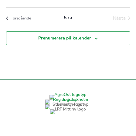
Idag
Nästa
Evenemang
Föregående
Evenem
Prenumerera på kalender