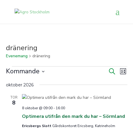
dränering
Evenemang
dränering
Evenemang
Even
Ev
Kommande
Sök
Lista
vy
Searc
Välj
and
oktober 2026
datum.
Views
TOR
Naviga
8
8 oktober @ 09:00
-
16:00
Optimera utifrån den mark du har – Sörmland
Ericsbergs Slott
Gårdskontoret Ericsberg, Katrineholm